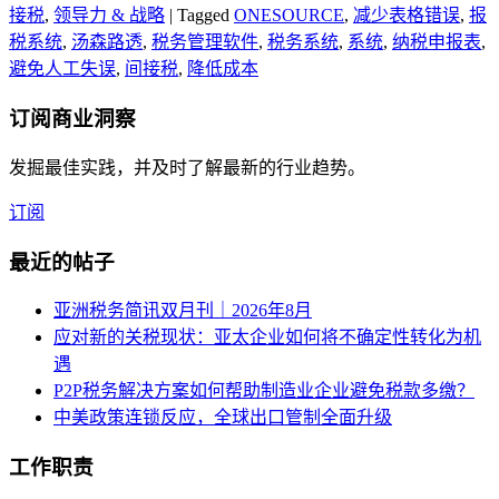
接税
,
领导力 & 战略
|
Tagged
ONESOURCE
,
减少表格错误
,
报
税系统
,
汤森路透
,
税务管理软件
,
税务系统
,
系统
,
纳税申报表
,
避免人工失误
,
间接税
,
降低成本
订阅
商业洞察
发掘最佳实践，并及时了解最新的行业趋势。
订阅
最近的帖子
亚洲税务简讯双月刊｜2026年8月
应对新的关税现状：亚太企业如何将不确定性转化为机
遇
P2P税务解决方案如何帮助制造业企业避免税款多缴？
中美政策连锁反应，全球出口管制全面升级
工作职责