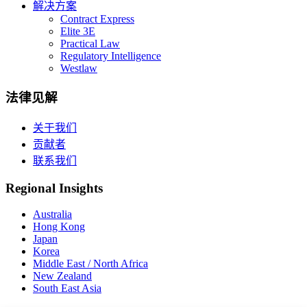
解决方案
Contract Express
Elite 3E
Practical Law
Regulatory Intelligence
Westlaw
法律见解
关于我们
贡献者
联系我们
Regional Insights
Australia
Hong Kong
Japan
Korea
Middle East / North Africa
New Zealand
South East Asia