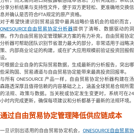
分析，而无需向进口商披露敏感成本信息。分析完成后，系统仅
分享分析结果与支持性文件，便于双方更轻松、更准确地交换信
息并确认是否符合FTA规定的原产资格。
对于希望快速识别贸易运营中最具战略价值机会的组织而言，
ONES
OURCE自由贸易协定分析器
提供了清晰、数据驱动的
察。作为自由贸易协定管理解决方案的有力补充，自由贸易协定
分析器可帮助团队识别节省潜力最大的部分，非常适用于战略决
策、内部商业论证的构建，或在扩大应用规模前验证投资回报假
设。
可根据企业自身的实际贸易数据，生成最新的分析报告，突出哪
些采购国、贸易通道与自由贸易协定能带来最高投资回报率。
与所有 ONESOURCE 产品一样，自由贸易协定分析器构建在汤
森路透深厚且值得信赖的内容基础之上，涵盖全球贸易合规所需
的法规、政策与数据。当关税或协定发生变更时，系统可在24
小时内完成更新，确保每项建议和分析都基于最新的法规环境。
通过自由贸易协定管理降低供应链成本
一旦识别出适用的自由贸易协定机会，
ONESOURCE自由贸易