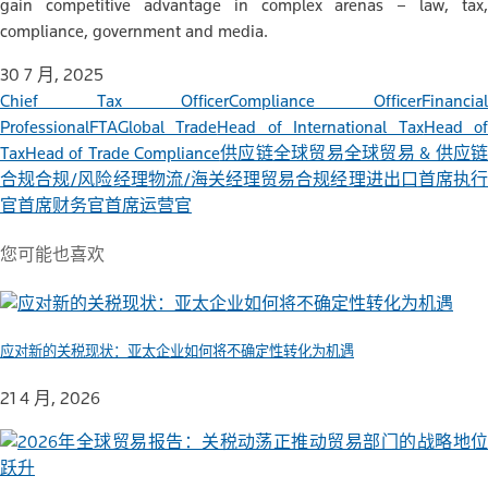
gain competitive advantage in complex arenas – law, tax,
compliance, government and media.
30 7 月, 2025
Chief Tax Officer
Compliance Officer
Financial
Professional
FTA
Global Trade
Head of International Tax
Head o
Tax
Head of Trade Compliance
供应链
全球贸易
全球贸易 & 供应
合规
合规/风险经理
物流/海关经理
贸易合规经理
进出口
首席执
官
首席财务官
首席运营官
您可能也喜欢
应对新的关税现状：亚太企业如何将不确定性转化为机遇
21 4 月, 2026