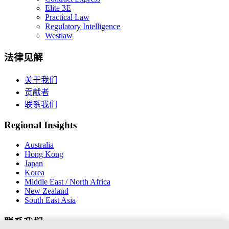
Elite 3E
Practical Law
Regulatory Intelligence
Westlaw
法律见解
关于我们
贡献者
联系我们
Regional Insights
Australia
Hong Kong
Japan
Korea
Middle East / North Africa
New Zealand
South East Asia
联系我们