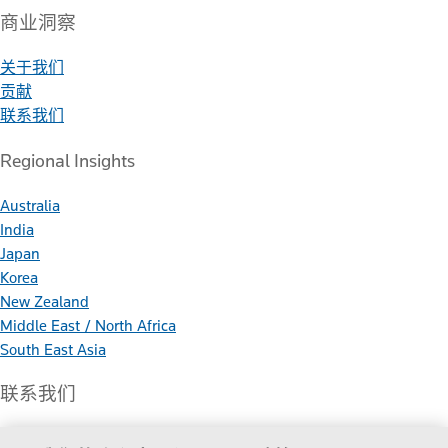
商业洞察
关于我们
贡献
联系我们
Regional Insights
Australia
India
Japan
Korea
New Zealand
Middle East / North Africa
South East Asia
联系我们