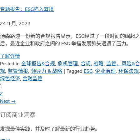
专题报告：ESG陷入窘境
24 11 月, 2022
汤森路透一份新的合规报告显示，ESG经过了一段时间的崛起之
后，最近企业和政府之间的 ESG 举措发展势头遭遇了压力。
了解详情
Posted in
全球报告&合规
,
危机管理
,
合规
,
战略
,
监管、风险&
规
,
监管情报
,
领导力 & 战略
|
Tagged
ESG
,
企业治理
,
环保法规
绿色经济
,
金融监管
1
2
Next →
订阅
商业洞察
发掘最佳实践，并及时了解最新的行业趋势。